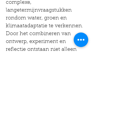
complexe, 
langetermijnvraagstukken 
rondom water, groen en 
klimaatadaptatie te verkennen. 
Door het combineren van 
ontwerp, experiment en 
reflectie ontstaan niet alleen 
oplossingen, maar ook nieuwe 
vragen die richting geven aan 
vervolgonderzoek. De pioniers 
van M4H laten zien hoe 
coöperatieve 
gebiedsontwikkeling kan 
functioneren als leeromgeving 
voor toekomstige stadswijken 
aan de rand van de zee.