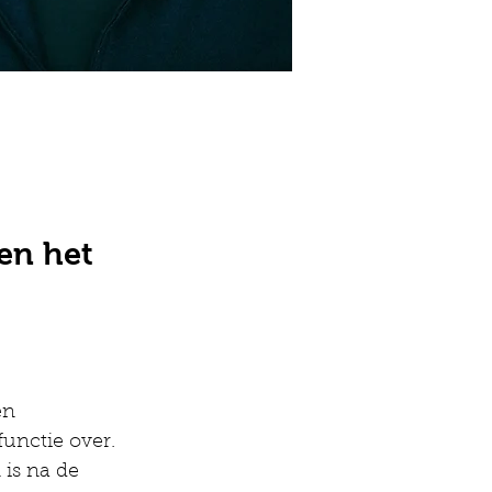
en het
en 
functie over. 
is na de 