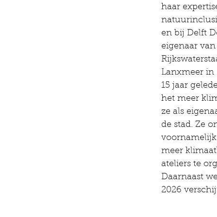
haar experti
natuurinclus
en bij Delft 
eigenaar van
Rijkswaterst
Lanxmeer in
15 jaar gele
het meer klim
ze als eigen
de stad. Ze o
voornamelijk 
meer klimaat
ateliers te 
Daarnaast we
2026 verschij