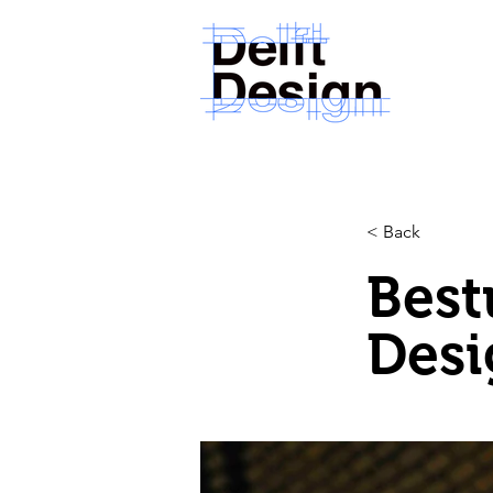
< Back
Best
Desi