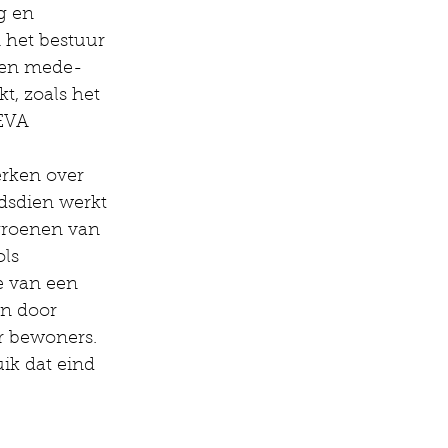
g en 
 het bestuur 
te en mede-
, zoals het 
EVA 
rken over 
dsdien werkt 
groenen van 
ls 
e van een 
n door 
r bewoners. 
k dat eind 