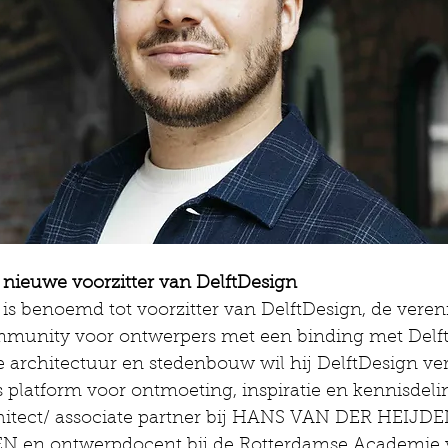
 nieuwe voorzitter van DelftDesign
 is benoemd tot voorzitter van DelftDesign, de veren
mmunity voor ontwerpers met een binding met Delft.
e architectuur en stedenbouw wil hij DelftDesign ve
s platform voor ontmoeting, inspiratie en kennisdeli
rchitect/ associate partner bij HANS VAN DER HEIJDE
 en ontwerpdocent bij de Rotterdamse Academie 