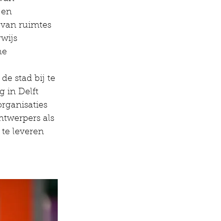
 en 
 van ruimtes 
wijs 
he 
e stad bij te 
in Delft 
rganisaties 
ntwerpers als 
te leveren 