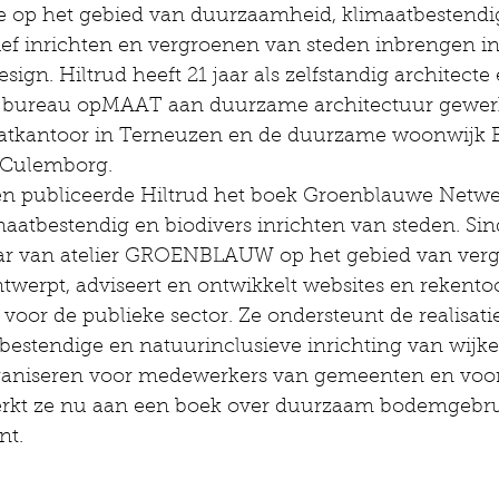
se op het gebied van duurzaamheid, klimaatbestendi
ief inrichten en vergroenen van steden inbrengen in
Design. Hiltrud heeft 21 jaar als zelfstandig architec
 bureau opMAAT aan duurzame architectuur gewerkt
aatkantoor in Terneuzen en de duurzame woonwijk 
 Culemborg.
den publiceerde Hiltrud het boek Groenblauwe Netwe
aatbestendig en biodivers inrichten van steden. Sin
aar van atelier GROENBLAUW op het gebied van ver
ntwerpt, adviseert en ontwikkelt websites en rekentoo
voor de publieke sector. Ze ondersteunt de realisati
bestendige en natuurinclusieve inrichting van wijke
organiseren voor medewerkers van gemeenten en voo
rkt ze nu aan een boek over duurzaam bodemgebrui
nt.