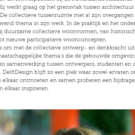
j werkt graag op het grensvlak tussen architectuur
De collectieve tussenruimte met al zijn overgangen
erend thema in zijn werk. In de praktijk en het onder
ij duurzame collectieve woonvormen, van historisc
tot nieuwe participatieve woonconcepten.
is om met de collectieve ontwerp- en denkkracht uit d
aatschappelijke thema’s die de gebouwde omgeving 
n zo samenwerking tussen ontwerpers, studenten en o
. DelftDesign blijft zo een plek waar zowel ervaren o
elkaar ontmoeten en samen proberen een bijdrage 
n elkaar inspireren.