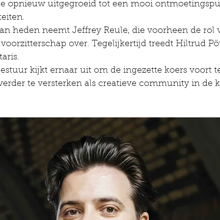
e opnieuw uitgegroeid tot een mooi ontmoetingspu
teiten.
n heden neemt Jeffrey Reule, die voorheen de rol v
voorzitterschap over. Tegelijkertijd treedt Hiltrud Pö
aris.
stuur kijkt ernaar uit om de ingezette koers voort t
 verder te versterken als creatieve community in de