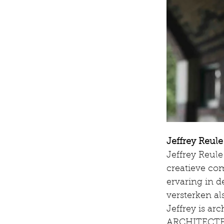
Jeffrey Reule
Jeffrey Reule
creatieve co
ervaring in d
versterken al
Jeffrey is a
ARCHITECTEN