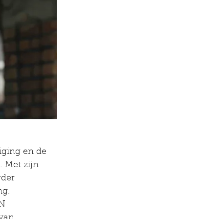
iging en de 
 Met zijn 
rder 
ng.
N 
van 