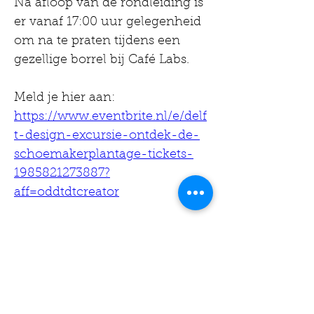
Na afloop van de rondleiding is 
er vanaf 17:00 uur gelegenheid 
om na te praten tijdens een 
gezellige borrel bij Café Labs.
Meld je hier aan:
https://www.eventbrite.nl/e/delf
t-design-excursie-ontdek-de-
schoemakerplantage-tickets-
1985821273887?
aff=oddtdtcreator
D E L F T S
D E S I G N
E X C U R S I E
Datum: Vrijdag 10 april 2026
Start: 15u30